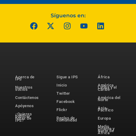
Síguenos en:
Acerca de
Sigue a IPS
África
IPS
Inicio
América
Nuestros
Latina y el
socios
Caribe
Twitter
Contáctenos
América del
Norte
Facebook
Apóyenos
Asia-
Flickr
Pacífico
¿Quieres
publicar
Reglas de
notas de
Europa
comunidad
IPS?
Medio
Oriente y
Norte de
África