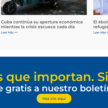
Cuba continúa su apertura económica
El ébo
mientras la crisis escuece cada día
refugi
Leer Más >>
Leer Más 
s que importan. Si
e gratis a nuestro bolet
Haz clic aquí