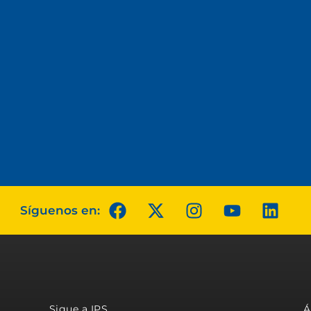
Síguenos en:
Sigue a IPS
Á