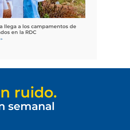
la llega a los campamentos de
ados en la RDC
>>
n ruido.
ín semanal