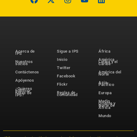
Acerca de
Sigue a IPS
África
IPS
Inicio
América
Nuestros
Latina y el
socios
Caribe
Twitter
Contáctenos
América del
Norte
Facebook
Apóyenos
Asia-
Flickr
Pacífico
¿Quieres
publicar
Reglas de
notas de
Europa
comunidad
IPS?
Medio
Oriente y
Norte de
África
Mundo