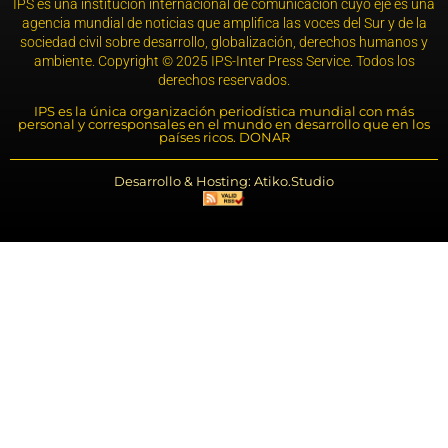
IPS es una institución internacional de comunicación cuyo eje es una
agencia mundial de noticias que amplifica las voces del Sur y de la
sociedad civil sobre desarrollo, globalización, derechos humanos y
ambiente. Copyright © 2025 IPS-Inter Press Service. Todos los
derechos reservados.
IPS es la única organización periodística mundial con más
personal y corresponsales en el mundo en desarrollo que en los
países ricos. DONAR
Desarrollo & Hosting: Atiko.Studio