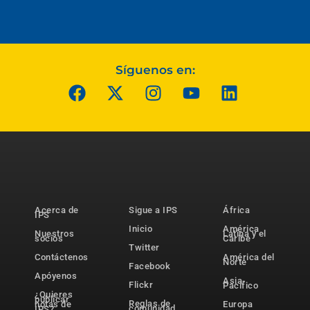
Síguenos en:
Acerca de
Sigue a IPS
África
IPS
Inicio
América
Nuestros
Latina y el
socios
Caribe
Twitter
Contáctenos
América del
Norte
Facebook
Apóyenos
Asia-
Flickr
Pacífico
¿Quieres
publicar
Reglas de
notas de
Europa
comunidad
IPS?