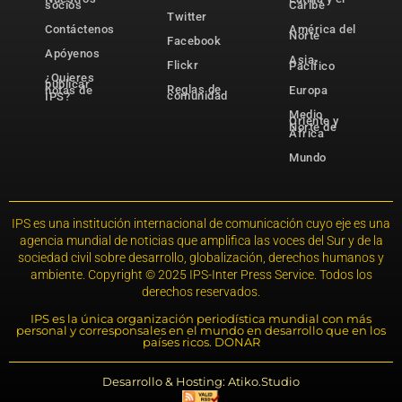
socios
Caribe
Twitter
Contáctenos
América del
Norte
Facebook
Apóyenos
Asia-
Flickr
Pacífico
¿Quieres
publicar
Reglas de
notas de
Europa
comunidad
IPS?
Medio
Oriente y
Norte de
África
Mundo
IPS es una institución internacional de comunicación cuyo eje es una
agencia mundial de noticias que amplifica las voces del Sur y de la
sociedad civil sobre desarrollo, globalización, derechos humanos y
ambiente. Copyright © 2025 IPS-Inter Press Service. Todos los
derechos reservados.
IPS es la única organización periodística mundial con más
personal y corresponsales en el mundo en desarrollo que en los
países ricos. DONAR
Desarrollo & Hosting: Atiko.Studio