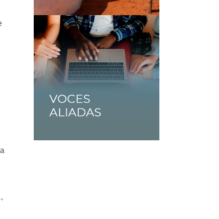
e
na
,