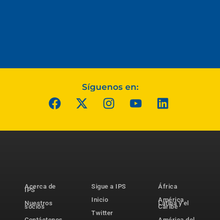
Síguenos en:
Acerca de
Sigue a IPS
África
IPS
Inicio
América
Nuestros
Latina y el
socios
Caribe
Twitter
Contáctenos
América del