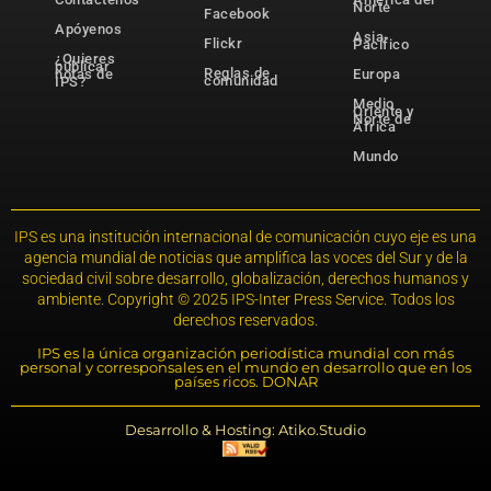
Norte
Facebook
Apóyenos
Asia-
Flickr
Pacífico
¿Quieres
publicar
Reglas de
notas de
Europa
comunidad
IPS?
Medio
Oriente y
Norte de
África
Mundo
IPS es una institución internacional de comunicación cuyo eje es una
agencia mundial de noticias que amplifica las voces del Sur y de la
sociedad civil sobre desarrollo, globalización, derechos humanos y
ambiente. Copyright © 2025 IPS-Inter Press Service. Todos los
derechos reservados.
IPS es la única organización periodística mundial con más
personal y corresponsales en el mundo en desarrollo que en los
países ricos. DONAR
Desarrollo & Hosting: Atiko.Studio