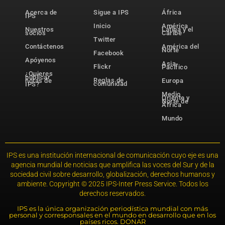
Acerca de
Sigue a IPS
África
IPS
Inicio
América
Nuestros
Latina y el
socios
Caribe
Twitter
Contáctenos
América del
Norte
Facebook
Apóyenos
Asia-
Flickr
Pacífico
¿Quieres
publicar
Reglas de
notas de
Europa
comunidad
IPS?
Medio
Oriente y
Norte de
África
Mundo
IPS es una institución internacional de comunicación cuyo eje es una
agencia mundial de noticias que amplifica las voces del Sur y de la
sociedad civil sobre desarrollo, globalización, derechos humanos y
ambiente. Copyright © 2025 IPS-Inter Press Service. Todos los
derechos reservados.
IPS es la única organización periodística mundial con más
personal y corresponsales en el mundo en desarrollo que en los
países ricos. DONAR