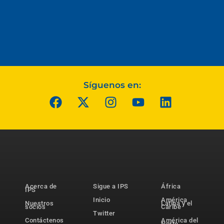
Síguenos en:
Acerca de
Sigue a IPS
África
IPS
Inicio
América
Nuestros
Latina y el
socios
Caribe
Twitter
Contáctenos
América del
Norte