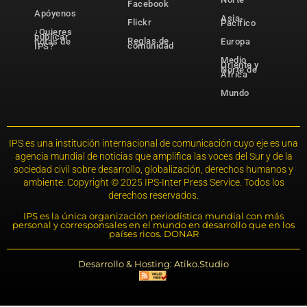
Facebook
Apóyenos
Asia-
Flickr
Pacífico
¿Quieres
publicar
Reglas de
notas de
Europa
comunidad
IPS?
Medio
Oriente y
Norte de
África
Mundo
IPS es una institución internacional de comunicación cuyo eje es una
agencia mundial de noticias que amplifica las voces del Sur y de la
sociedad civil sobre desarrollo, globalización, derechos humanos y
ambiente. Copyright © 2025 IPS-Inter Press Service. Todos los
derechos reservados.
IPS es la única organización periodística mundial con más
personal y corresponsales en el mundo en desarrollo que en los
países ricos. DONAR
Desarrollo & Hosting: Atiko.Studio