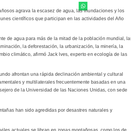
ñosos agrava la escasez de agua, las inundaciones y los
 lunes científicos que participan en las actividades del Año
te de agua para más de la mitad de la población mundial, la
nación, la deforestación, la urbanización, la minería, la
ambio climático, afirmó Jack Ives, experto en ecología de las
do afrontan una rápida declinación ambiental y cultural
namentales y multilaterales frecuentemente basadas en una
nsejero de la Universidad de las Naciones Unidas, con sede
ontañas han sido agredidas por desastres naturales y
 civiles actuales se libran en zonas montañosas, como los de