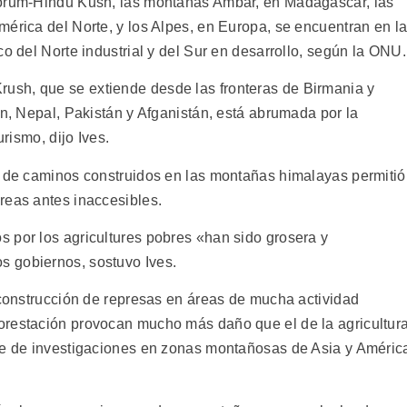
korum-Hindu Kush, las montañas Ambar, en Madagascar, las
mérica del Norte, y los Alpes, en Europa, se encuentran en l
co del Norte industrial y del Sur en desarrollo, según la ONU.
sh, que se extiende desde las fronteras de Birmania y
án, Nepal, Pakistán y Afganistán, está abrumada por la
urismo, dijo Ives.
d de caminos construidos en las montañas himalayas permitió
reas antes inaccesibles.
 por los agricultures pobres «han sido grosera y
 gobiernos, sostuvo Ives.
 construcción de represas en áreas de mucha actividad
orestación provocan mucho más daño que el de la agricultur
ble de investigaciones en zonas montañosas de Asia y Améric