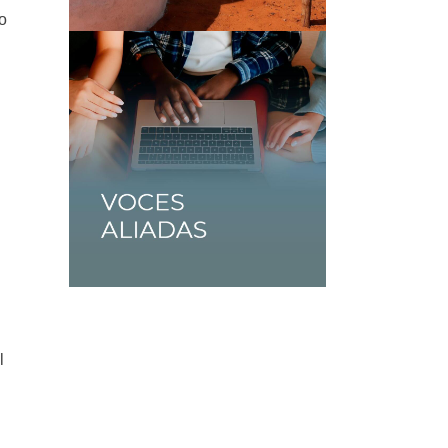
o
a
l