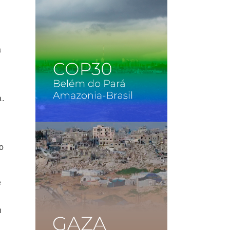
a
n
a.
no
e
n