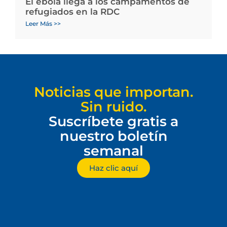
El ébola llega a los campamentos de
refugiados en la RDC
Leer Más >>
Noticias que importan.
Sin ruido.
Suscríbete gratis a
nuestro boletín
semanal
Haz clic aquí