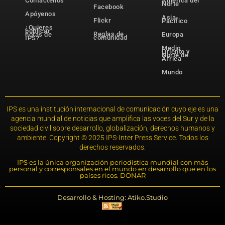
Contáctenos
América del
Norte
Facebook
Apóyenos
Asia-
Flickr
Pacífico
¿Quieres
publicar
Reglas de
notas de
Europa
comunidad
IPS?
Medio
Oriente y
Norte de
África
Mundo
IPS es una institución internacional de comunicación cuyo eje es una
agencia mundial de noticias que amplifica las voces del Sur y de la
sociedad civil sobre desarrollo, globalización, derechos humanos y
ambiente. Copyright © 2025 IPS-Inter Press Service. Todos los
derechos reservados.
IPS es la única organización periodística mundial con más
personal y corresponsales en el mundo en desarrollo que en los
países ricos. DONAR
Desarrollo & Hosting: Atiko.Studio