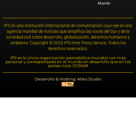
Mundo
IPS es una institución internacional de comunicación cuyo eje es una
agencia mundial de noticias que amplifica las voces del Sur y de la
sociedad civil sobre desarrollo, globalización, derechos humanos y
ambiente. Copyright © 2025 IPS-Inter Press Service. Todos los
derechos reservados.
IPS es la única organización periodística mundial con más
personal y corresponsales en el mundo en desarrollo que en los
países ricos. DONAR
Desarrollo & Hosting: Atiko.Studio