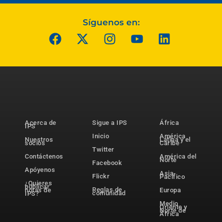
Síguenos en:
Acerca de
Sigue a IPS
África
IPS
Inicio
América
Nuestros
Latina y el
socios
Caribe
Twitter
Contáctenos
América del
Norte
Facebook
Apóyenos
Asia-
Flickr
Pacífico
¿Quieres
publicar
Reglas de
notas de
Europa
comunidad
IPS?
Medio
Oriente y
Norte de
África