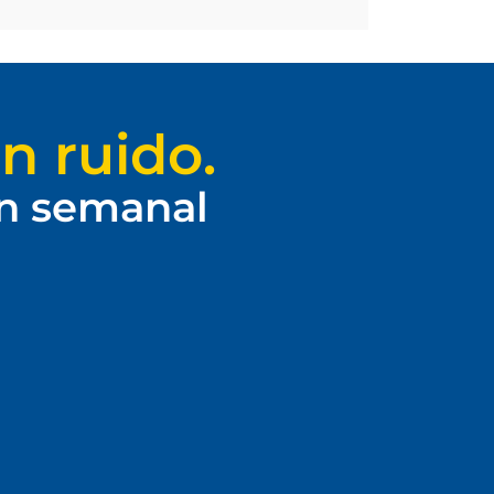
n ruido.
ín semanal