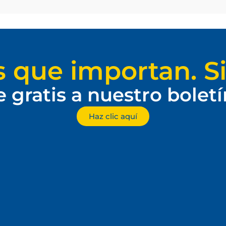
s que importan. Si
e gratis a nuestro bolet
Haz clic aquí