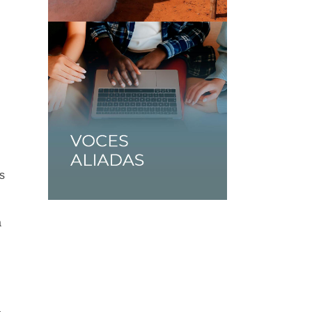
os
a
a