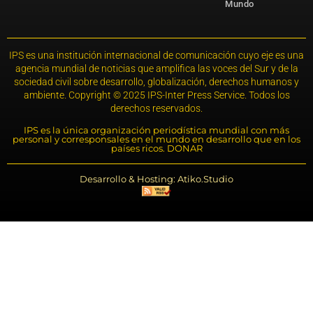
Mundo
IPS es una institución internacional de comunicación cuyo eje es una
agencia mundial de noticias que amplifica las voces del Sur y de la
sociedad civil sobre desarrollo, globalización, derechos humanos y
ambiente. Copyright © 2025 IPS-Inter Press Service. Todos los
derechos reservados.
IPS es la única organización periodística mundial con más
personal y corresponsales en el mundo en desarrollo que en los
países ricos. DONAR
Desarrollo & Hosting: Atiko.Studio