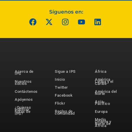
Síguenos en:
Acerca de
Sigue a IPS
África
IPS
Inicio
América
Nuestros
Latina y el
socios
Caribe
Twitter
Contáctenos
América del
Norte
Facebook
Apóyenos
Asia-
Flickr
Pacífico
¿Quieres
publicar
Reglas de
notas de
Europa
comunidad
IPS?
Medio
Oriente y
Norte de
África