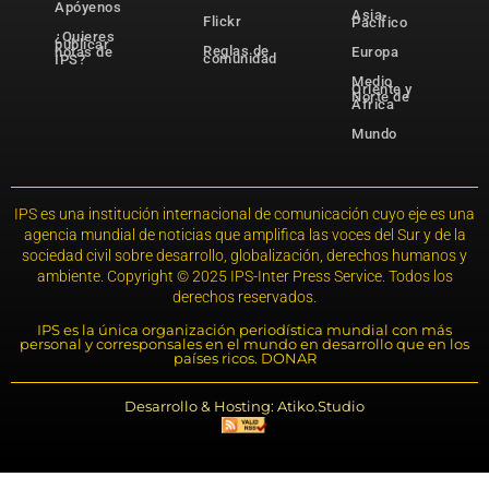
Apóyenos
Asia-
Flickr
Pacífico
¿Quieres
publicar
Reglas de
notas de
Europa
comunidad
IPS?
Medio
Oriente y
Norte de
África
Mundo
IPS es una institución internacional de comunicación cuyo eje es una
agencia mundial de noticias que amplifica las voces del Sur y de la
sociedad civil sobre desarrollo, globalización, derechos humanos y
ambiente. Copyright © 2025 IPS-Inter Press Service. Todos los
derechos reservados.
IPS es la única organización periodística mundial con más
personal y corresponsales en el mundo en desarrollo que en los
países ricos. DONAR
Desarrollo & Hosting: Atiko.Studio