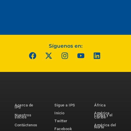
Síguenos en:
Acerca de
Sigue a IPS
África
IPS
Inicio
América
Nuestros
Latina y el
socios
Caribe
Twitter
Contáctenos
América del
Norte
Facebook