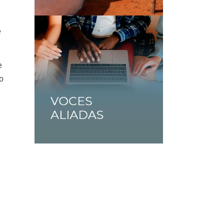
e
e
go