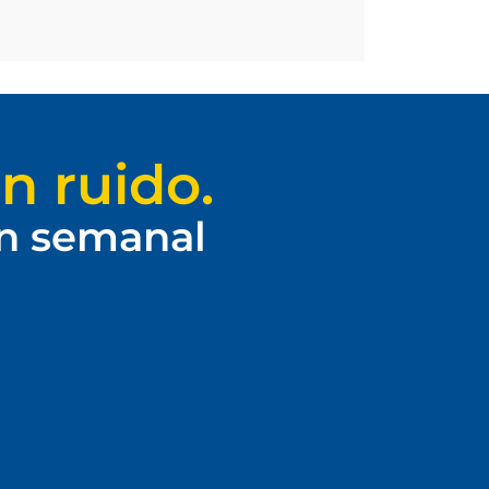
n ruido.
ín semanal