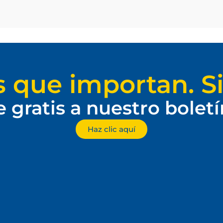
s que importan. Si
e gratis a nuestro bolet
Haz clic aquí