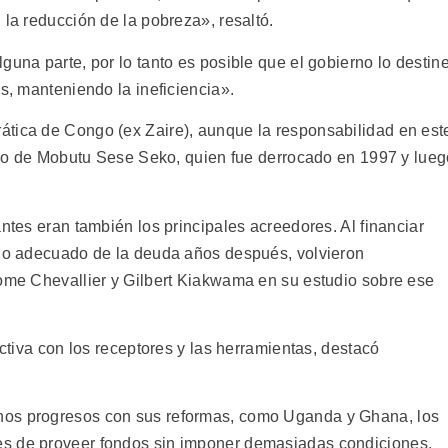
 la reducción de la pobreza», resaltó.
guna parte, por lo tanto es posible que el gobierno lo destin
os, manteniendo la ineficiencia».
ática de Congo (ex Zaire), aunque la responsabilidad en est
ierno de Mobutu Sese Seko, quien fue derrocado en 1997 y lue
antes eran también los principales acreedores. Al financiar
vio adecuado de la deuda años después, volvieron
rome Chevallier y Gilbert Kiakwama en su estudio sobre ese
ectiva con los receptores y las herramientas, destacó
nos progresos con sus reformas, como Uganda y Ghana, los
es de proveer fondos sin imponer demasiadas condiciones,