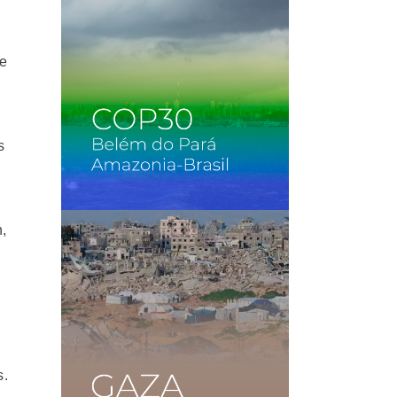
de
s
,
s.