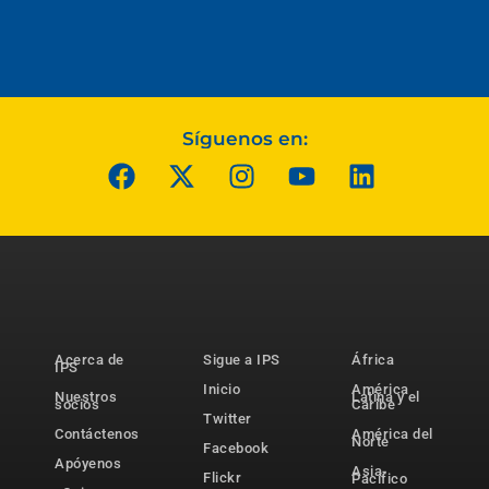
Síguenos en:
Acerca de
Sigue a IPS
África
IPS
Inicio
América
Nuestros
Latina y el
socios
Caribe
Twitter
Contáctenos
América del
Norte
Facebook
Apóyenos
Asia-
Flickr
Pacífico