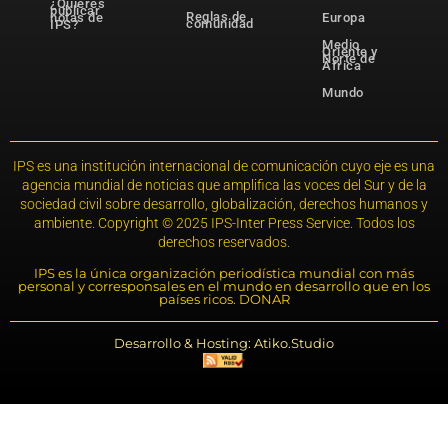
¿Quieres
publicar
Reglas de
notas de
Europa
comunidad
IPS?
Medio
Oriente y
Norte de
África
Mundo
IPS es una institución internacional de comunicación cuyo eje es una
agencia mundial de noticias que amplifica las voces del Sur y de la
sociedad civil sobre desarrollo, globalización, derechos humanos y
ambiente. Copyright © 2025 IPS-Inter Press Service. Todos los
derechos reservados.
IPS es la única organización periodística mundial con más
personal y corresponsales en el mundo en desarrollo que en los
países ricos. DONAR
Desarrollo & Hosting: Atiko.Studio