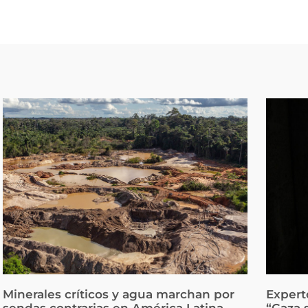
Minerales críticos y agua marchan por
Expert
sendas contrarias en América Latina
“Gaza 