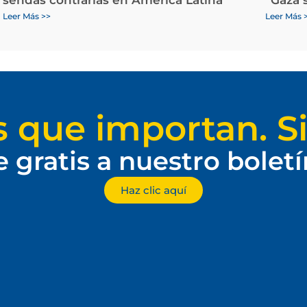
Leer Más >>
Leer Más 
s que importan. Si
e gratis a nuestro bolet
Haz clic aquí