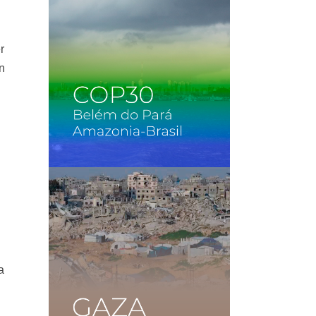
r
en
a