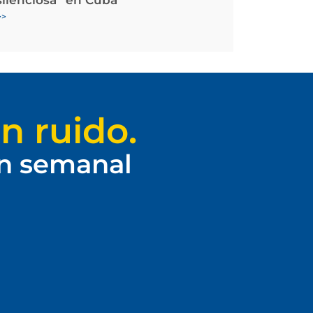
>>
n ruido.
ín semanal