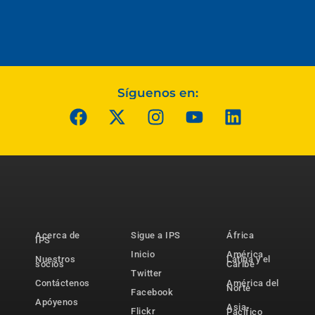
Síguenos en:
Acerca de
Sigue a IPS
África
IPS
Inicio
América
Nuestros
Latina y el
socios
Caribe
Twitter
Contáctenos
América del
Norte
Facebook
Apóyenos
Asia-
Flickr
Pacífico