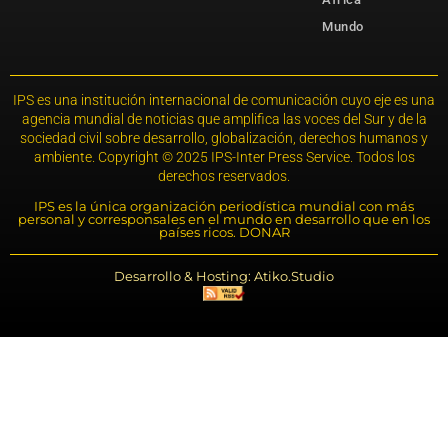
Mundo
IPS es una institución internacional de comunicación cuyo eje es una
agencia mundial de noticias que amplifica las voces del Sur y de la
sociedad civil sobre desarrollo, globalización, derechos humanos y
ambiente. Copyright © 2025 IPS-Inter Press Service. Todos los
derechos reservados.
IPS es la única organización periodística mundial con más
personal y corresponsales en el mundo en desarrollo que en los
países ricos. DONAR
Desarrollo & Hosting: Atiko.Studio