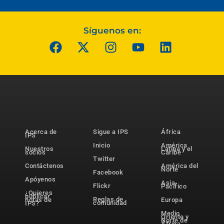
Síguenos en:
Acerca de
Sigue a IPS
África
IPS
Inicio
América
Nuestros
Latina y el
socios
Caribe
Twitter
Contáctenos
América del
Norte
Facebook
Apóyenos
Asia-
Flickr
Pacífico
¿Quieres
publicar
Reglas de
notas de
Europa
comunidad
IPS?
Medio
Oriente y
Norte de
África