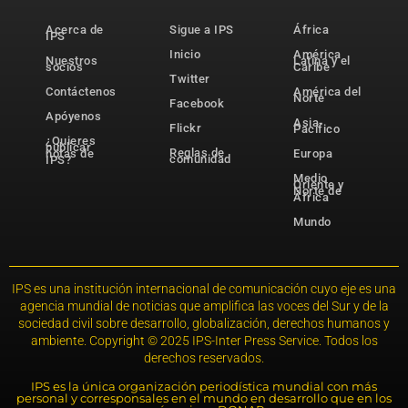
Acerca de
Sigue a IPS
África
IPS
Inicio
América
Nuestros
Latina y el
socios
Caribe
Twitter
Contáctenos
América del
Norte
Facebook
Apóyenos
Asia-
Flickr
Pacífico
¿Quieres
publicar
Reglas de
notas de
Europa
comunidad
IPS?
Medio
Oriente y
Norte de
África
Mundo
IPS es una institución internacional de comunicación cuyo eje es una
agencia mundial de noticias que amplifica las voces del Sur y de la
sociedad civil sobre desarrollo, globalización, derechos humanos y
ambiente. Copyright © 2025 IPS-Inter Press Service. Todos los
derechos reservados.
IPS es la única organización periodística mundial con más
personal y corresponsales en el mundo en desarrollo que en los