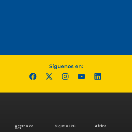
Síguenos en:
Acerca de
Sigue a IPS
África
IPS