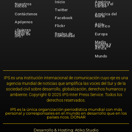
Inicio
América
Nuestros
Latina y el
socios
Caribe
Twitter
Contáctenos
América del
Norte
Facebook
Apóyenos
Asia-
Flickr
Pacífico
¿Quieres
publicar
Reglas de
notas de
Europa
comunidad
IPS?
Medio
Oriente y
Norte de
África
Mundo
IPS es una institución internacional de comunicación cuyo eje es una
agencia mundial de noticias que amplifica las voces del Sur y de la
sociedad civil sobre desarrollo, globalización, derechos humanos y
ambiente. Copyright © 2025 IPS-Inter Press Service. Todos los
derechos reservados.
IPS es la única organización periodística mundial con más
personal y corresponsales en el mundo en desarrollo que en los
países ricos. DONAR
Desarrollo & Hosting: Atiko.Studio