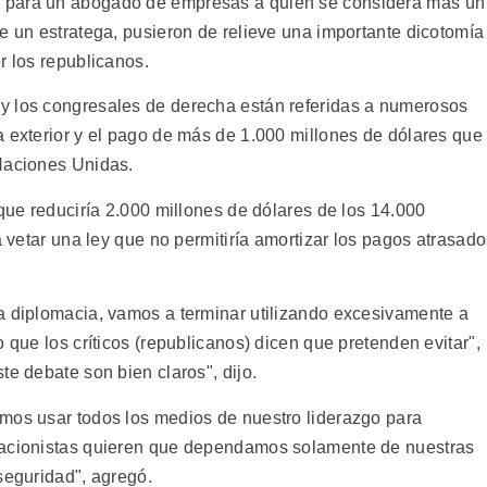
 para un abogado de empresas a quien se considera más un
e un estratega, pusieron de relieve una importante dicotomía
r los republicanos.
y los congresales de derecha están referidas a numerosos
a exterior y el pago de más de 1.000 millones de dólares que
 Naciones Unidas.
 que reduciría 2.000 millones de dólares de los 14.000
a vetar una ley que no permitiría amortizar los pagos atrasad
a diplomacia, vamos a terminar utilizando excesivamente a
 que los críticos (republicanos) dicen que pretenden evitar",
te debate son bien claros", dijo.
mos usar todos los medios de nuestro liderazgo para
lacionistas quieren que dependamos solamente de nuestras
seguridad", agregó.