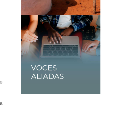
mo
ía