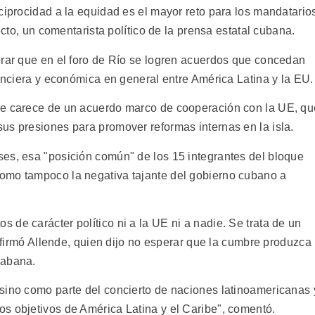
ciprocidad a la equidad es el mayor reto para los mandatario
ecto, un comentarista político de la prensa estatal cubana.
erar que en el foro de Río se logren acuerdos que concedan
nanciera y económica en general entre América Latina y la EU.
ue carece de un acuerdo marco de cooperación con la UE, qu
us presiones para promover reformas internas en la isla.
es, esa "posición común" de los 15 integrantes del bloque
omo tampoco la negativa tajante del gobierno cubano a
de carácter político ni a la UE ni a nadie. Se trata de un
onfirmó Allende, quien dijo no esperar que la cumbre produzca
Habana.
sino como parte del concierto de naciones latinoamericanas 
s objetivos de América Latina y el Caribe", comentó.