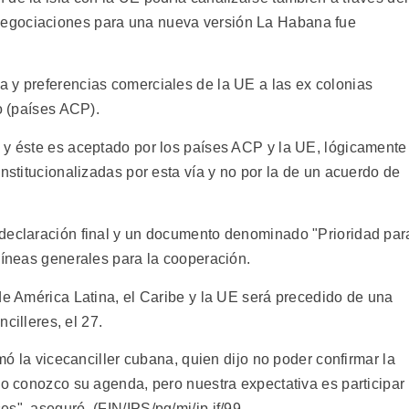
egociaciones para una nueva versión La Habana fue
 y preferencias comerciales de la UE a las ex colonias
o (países ACP).
 y éste es aceptado por los países ACP y la UE, lógicamente
institucionalizadas por esta vía y no por la de un acuerdo de
 declaración final y un documento denominado "Prioridad par
líneas generales para la cooperación.
de América Latina, el Caribe y la UE será precedido de una
ncilleres, el 27.
rmó la vicecanciller cubana, quien dijo no poder confirmar la
No conozco su agenda, pero nuestra expectativa es participar
s", aseguró. (FIN/IPS/pg/mj/ip if/99