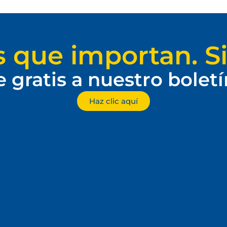
s que importan. Si
e gratis a nuestro bolet
Haz clic aquí