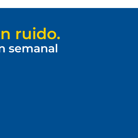
n ruido.
ín semanal