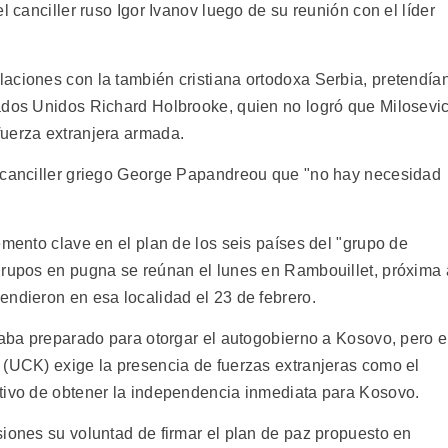
l canciller ruso Igor Ivanov luego de su reunión con el líder
aciones con la también cristiana ortodoxa Serbia, pretendía
ados Unidos Richard Holbrooke, quien no logró que Milosevi
fuerza extranjera armada.
l canciller griego George Papandreou que "no hay necesidad
emento clave en el plan de los seis países del "grupo de
grupos en pugna se reúnan el lunes en Rambouillet, próxima 
endieron en esa localidad el 23 de febrero.
taba preparado para otorgar el autogobierno a Kosovo, pero e
 (UCK) exige la presencia de fuerzas extranjeras como el
tivo de obtener la independencia inmediata para Kosovo.
siones su voluntad de firmar el plan de paz propuesto en