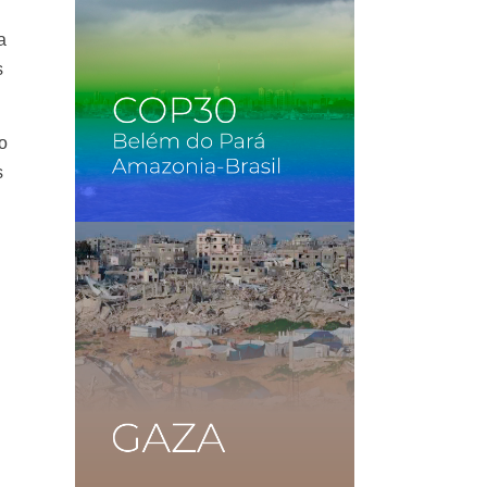
a
s
o
s