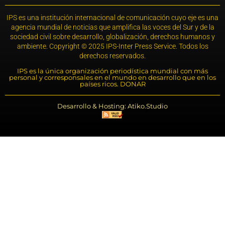
IPS es una institución internacional de comunicación cuyo eje es una
agencia mundial de noticias que amplifica las voces del Sur y de la
sociedad civil sobre desarrollo, globalización, derechos humanos y
ambiente. Copyright © 2025 IPS-Inter Press Service. Todos los
derechos reservados.
IPS es la única organización periodística mundial con más
personal y corresponsales en el mundo en desarrollo que en los
países ricos. DONAR
Desarrollo & Hosting: Atiko.Studio