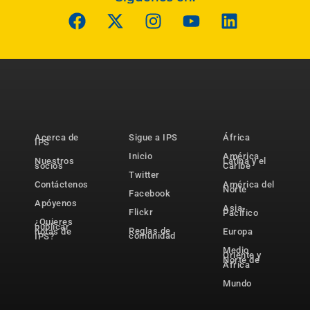
Acerca de
Sigue a IPS
África
IPS
Inicio
América
Nuestros
Latina y el
socios
Caribe
Twitter
Contáctenos
América del
Norte
Facebook
Apóyenos
Asia-
Flickr
Pacífico
¿Quieres
publicar
Reglas de
notas de
Europa
comunidad
IPS?
Medio
Oriente y
Norte de
África
Mundo