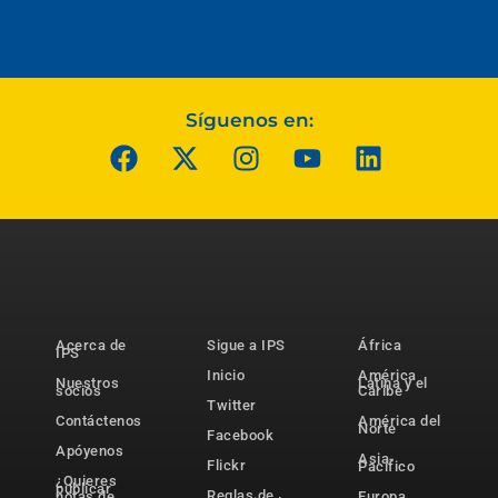
Síguenos en:
Acerca de
Sigue a IPS
África
IPS
Inicio
América
Nuestros
Latina y el
socios
Caribe
Twitter
Contáctenos
América del
Norte
Facebook
Apóyenos
Asia-
Flickr
Pacífico
¿Quieres
publicar
Reglas de
notas de
Europa