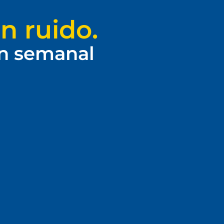
n ruido.
ín semanal