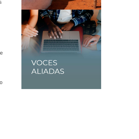
s
de
no