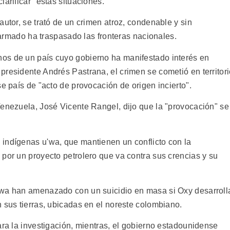
arificar" estas situaciones.
autor, se trató de un crimen atroz, condenable y sin
o armado ha traspasado las fronteras nacionales.
os de un país cuyo gobierno ha manifestado interés en
presidente Andrés Pastrana, el crimen se cometió en territor
se país de "acto de provocación de origen incierto".
Venezuela, José Vicente Rangel, dijo que la "provocación" se
indígenas u'wa, que mantienen un conflicto con la
por un proyecto petrolero que va contra sus crencias y su
'wa han amenazado con un suicidio en masa si Oxy desarroll
 sus tierras, ubicadas en el noreste colombiano.
ara la investigación, mientras, el gobierno estadounidense