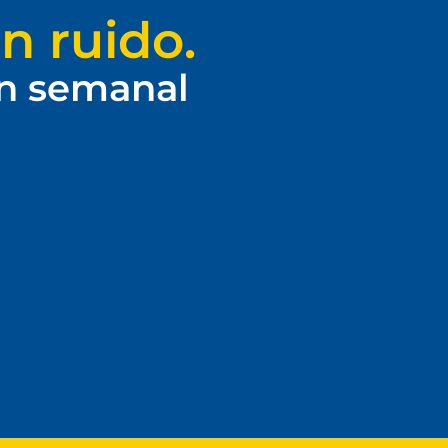
n ruido.
ín semanal