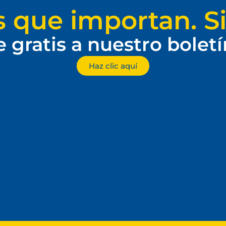
s que importan. Si
e gratis a nuestro bolet
Haz clic aquí