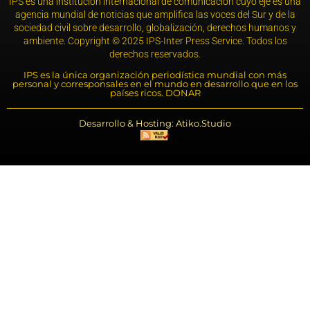
IPS es una institución internacional de comunicación cuyo eje es una
agencia mundial de noticias que amplifica las voces del Sur y de la
sociedad civil sobre desarrollo, globalización, derechos humanos y
ambiente. Copyright © 2025 IPS-Inter Press Service. Todos los
derechos reservados.
IPS es la única organización periodística mundial con más
personal y corresponsales en el mundo en desarrollo que en los
países ricos. DONAR
Desarrollo & Hosting: Atiko.Studio