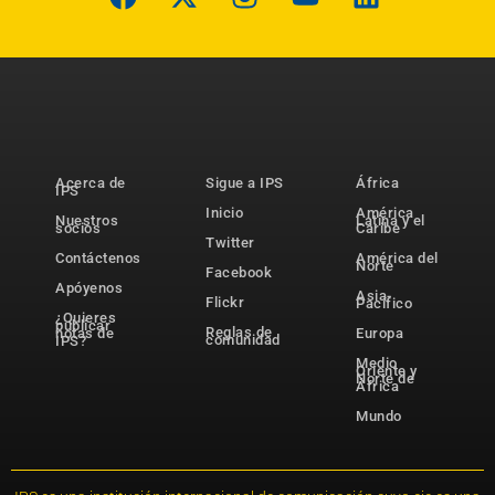
Acerca de
Sigue a IPS
África
IPS
Inicio
América
Nuestros
Latina y el
socios
Caribe
Twitter
Contáctenos
América del
Norte
Facebook
Apóyenos
Asia-
Flickr
Pacífico
¿Quieres
publicar
Reglas de
notas de
Europa
comunidad
IPS?
Medio
Oriente y
Norte de
África
Mundo