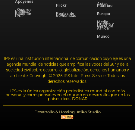
Apóyenos
Asia-
Flickr
Pacífico
¿Quieres
publicar
Reglas de
notas de
Europa
comunidad
IPS?
Medio
Oriente y
Norte de
África
Mundo
IPS es una institución internacional de comunicación cuyo eje es una
agencia mundial de noticias que amplifica las voces del Sur y de la
sociedad civil sobre desarrollo, globalización, derechos humanos y
ambiente. Copyright © 2025 IPS-Inter Press Service. Todos los
derechos reservados.
IPS es la única organización periodística mundial con más
personal y corresponsales en el mundo en desarrollo que en los
países ricos. DONAR
Desarrollo & Hosting: Atiko.Studio