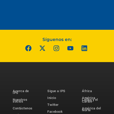
Síguenos en:
Acerca de
Sigue a IPS
África
IPS
Inicio
América
Nuestros
Latina y el
socios
Caribe
Twitter
Contáctenos
América del
Norte
Facebook