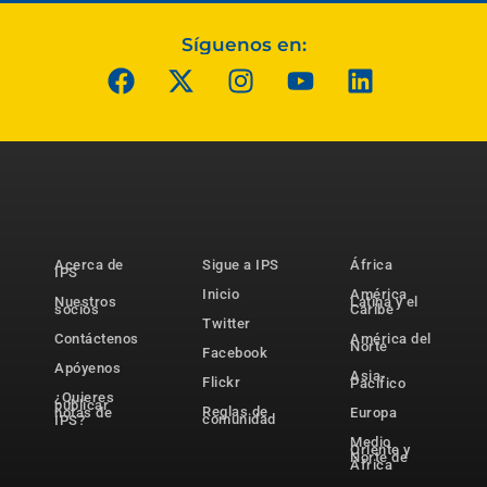
Síguenos en:
Acerca de
Sigue a IPS
África
IPS
Inicio
América
Nuestros
Latina y el
socios
Caribe
Twitter
Contáctenos
América del
Norte
Facebook
Apóyenos
Asia-
Flickr
Pacífico
¿Quieres
publicar
Reglas de
notas de
Europa
comunidad
IPS?
Medio
Oriente y
Norte de
África