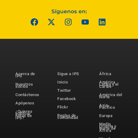
Síguenos en:
Acerca de
Sigue a IPS
África
IPS
Inicio
América
Nuestros
Latina y el
socios
Caribe
Twitter
Contáctenos
América del
Norte
Facebook
Apóyenos
Asia-
Flickr
Pacífico
¿Quieres
publicar
Reglas de
notas de
Europa
comunidad
IPS?
Medio
Oriente y
Norte de
África