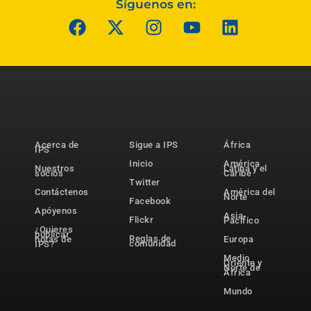
Síguenos en:
Acerca de
Sigue a IPS
África
IPS
Inicio
América
Nuestros
Latina y el
socios
Caribe
Twitter
Contáctenos
América del
Norte
Facebook
Apóyenos
Asia-
Flickr
Pacífico
¿Quieres
publicar
Reglas de
notas de
Europa
comunidad
IPS?
Medio
Oriente y
Norte de
África
Mundo