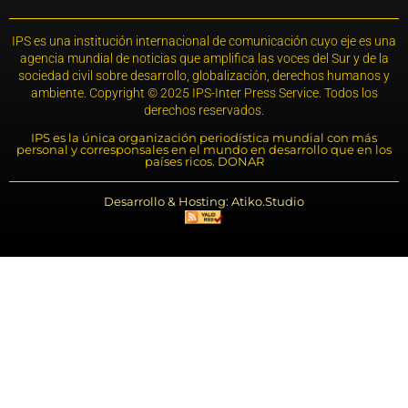
IPS es una institución internacional de comunicación cuyo eje es una
agencia mundial de noticias que amplifica las voces del Sur y de la
sociedad civil sobre desarrollo, globalización, derechos humanos y
ambiente. Copyright © 2025 IPS-Inter Press Service. Todos los
derechos reservados.
IPS es la única organización periodística mundial con más
personal y corresponsales en el mundo en desarrollo que en los
países ricos. DONAR
Desarrollo & Hosting: Atiko.Studio