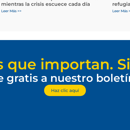
mientras la crisis escuece cada día
refugi
Leer Más >>
Leer Más 
s que importan. Si
e gratis a nuestro bolet
Haz clic aquí