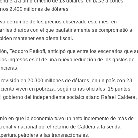
 vendiera a un promedio de 13 dólares, en base a cortes
unos 2.400 millones de dólares.
vo derrumbe de los precios observado este mes, en
rriles diarios con el que paulatinamente se comprometió a
piden mantener esa oferta fiscal.
ión, Teodoro Petkoff, anticipó que entre los escenarios que s
 los ingresos es el de una nueva reducción de los gastos de
ncieras.
a revisión en 20.300 millones de dólares, en un país con 23
 ciento viven en pobreza, según cifras oficiales, 15 puntos
gobierno del independiente socialcristiano Rafael Caldera,
enio en que la economía tuvo un neto incremento de más de
acional y nacional por el retorno de Caldera a la senda
apertura petrolera a las transnacionales.