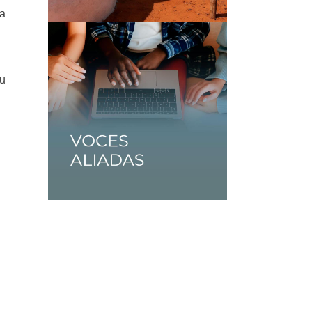
za
su