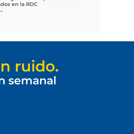
ados en la RDC
>>
n ruido.
ín semanal