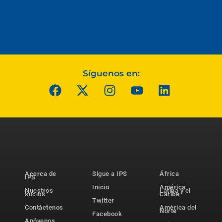
Síguenos en:
Acerca de
Sigue a IPS
África
IPS
Inicio
América
Nuestros
Latina y el
socios
Caribe
Twitter
Contáctenos
América del
Norte
Facebook
Apóyenos