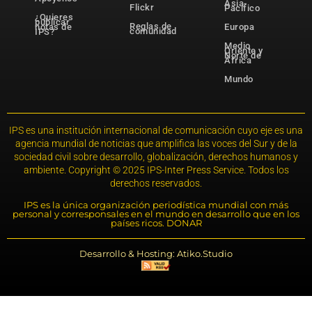
Asia-
Flickr
Pacífico
¿Quieres
publicar
Reglas de
notas de
Europa
comunidad
IPS?
Medio
Oriente y
Norte de
África
Mundo
IPS es una institución internacional de comunicación cuyo eje es una
agencia mundial de noticias que amplifica las voces del Sur y de la
sociedad civil sobre desarrollo, globalización, derechos humanos y
ambiente. Copyright © 2025 IPS-Inter Press Service. Todos los
derechos reservados.
IPS es la única organización periodística mundial con más
personal y corresponsales en el mundo en desarrollo que en los
países ricos. DONAR
Desarrollo & Hosting: Atiko.Studio