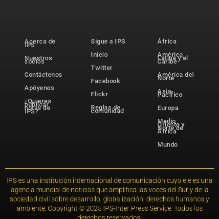
Acerca de
Sigue a IPS
África
IPS
Inicio
América
Nuestros
Latina y el
socios
Caribe
Twitter
Contáctenos
América del
Norte
Facebook
Apóyenos
Asia-
Flickr
Pacífico
¿Quieres
publicar
Reglas de
notas de
Europa
comunidad
IPS?
Medio
Oriente y
Norte de
África
Mundo
IPS es una institución internacional de comunicación cuyo eje es una
agencia mundial de noticias que amplifica las voces del Sur y de la
sociedad civil sobre desarrollo, globalización, derechos humanos y
ambiente. Copyright © 2025 IPS-Inter Press Service. Todos los
derechos reservados.