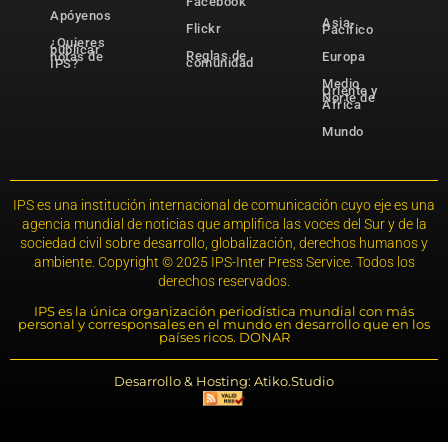
Facebook
Apóyenos
Asia-
Flickr
Pacífico
¿Quieres
publicar
Reglas de
notas de
Europa
comunidad
IPS?
Medio
Oriente y
Norte de
África
Mundo
IPS es una institución internacional de comunicación cuyo eje es una
agencia mundial de noticias que amplifica las voces del Sur y de la
sociedad civil sobre desarrollo, globalización, derechos humanos y
ambiente. Copyright © 2025 IPS-Inter Press Service. Todos los
derechos reservados.
IPS es la única organización periodística mundial con más
personal y corresponsales en el mundo en desarrollo que en los
países ricos. DONAR
Desarrollo & Hosting: Atiko.Studio