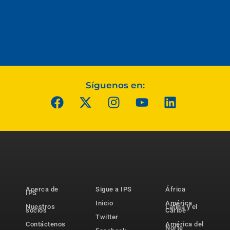
Síguenos en:
Acerca de
Sigue a IPS
África
IPS
Inicio
América
Nuestros
Latina y el
socios
Caribe
Twitter
Contáctenos
América del
Norte