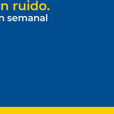
n ruido.
ín semanal