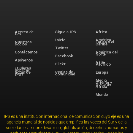
Acerca de
Sigue a IPS
África
IPS
Inicio
América
Nuestros
Latina y el
socios
Caribe
Twitter
Contáctenos
América del
Norte
Facebook
Apóyenos
Asia-
Flickr
Pacífico
¿Quieres
publicar
Reglas de
notas de
Europa
comunidad
IPS?
Medio
Oriente y
Norte de
África
Mundo
IPS es una institución internacional de comunicación cuyo eje es una
agencia mundial de noticias que amplifica las voces del Sur y de la
sociedad civil sobre desarrollo, globalización, derechos humanos y