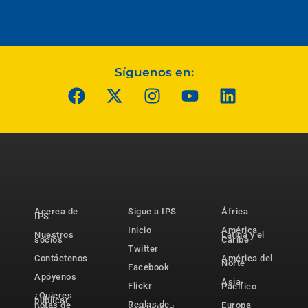
Síguenos en:
Acerca de
Sigue a IPS
África
IPS
Inicio
América
Nuestros
Latina y el
socios
Caribe
Twitter
Contáctenos
América del
Norte
Facebook
Apóyenos
Asia-
Flickr
Pacífico
¿Quieres
publicar
Reglas de
notas de
Europa