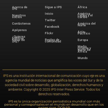
Acerca de
Sigue a IPS
África
IPS
Inicio
América
Nuestros
Latina y el
socios
Caribe
Twitter
Contáctenos
América del
Norte
Facebook
Apóyenos
Asia-
Flickr
Pacífico
¿Quieres
publicar
Reglas de
notas de
Europa
comunidad
IPS?
Medio
Oriente y
Norte de
África
Mundo
IPS es una institución internacional de comunicación cuyo eje es una
agencia mundial de noticias que amplifica las voces del Sur y de la
sociedad civil sobre desarrollo, globalización, derechos humanos y
ambiente. Copyright © 2025 IPS-Inter Press Service. Todos los
derechos reservados.
IPS es la única organización periodística mundial con más
personal y corresponsales en el mundo en desarrollo que en los
países ricos. DONAR