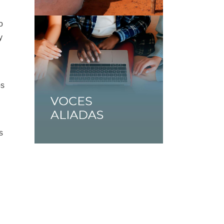
o
y
os
s