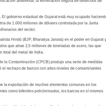
nificación ambiental, la eliminación segura de desechos de
o. El gobierno estadual de Gujarat está muy ocupado haciend
ria de 1.000 millones de dólares controlada por la Junta
llonarios del sector.
nalista Hindú (BJP, Bharatiya Janata) en el poder en Gujarat 
tria que atrae 2,5 millones de toneladas de acero, las que
 total del metal de India.
l de la Contaminación (CPCB) produjo una serie de medidas
dó el rechazo de barcos con altos niveles de contaminantes
be la exportación de muchos elementos comunes en los
tes como bifenilos policlorinados, los barcos en sí mismos