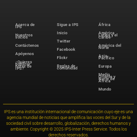
Acerca de
Sigue a IPS
África
IPS
Inicio
América
Nuestros
Latina y el
socios
Caribe
Twitter
Contáctenos
América del
Norte
Facebook
Apóyenos
Asia-
Flickr
Pacífico
¿Quieres
publicar
Reglas de
notas de
Europa
comunidad
IPS?
Medio
Oriente y
Norte de
África
Mundo
IPS es una institución internacional de comunicación cuyo eje es una
agencia mundial de noticias que amplifica las voces del Sur y de la
sociedad civil sobre desarrollo, globalización, derechos humanos y
ambiente. Copyright © 2025 IPS-Inter Press Service. Todos los
derechos reservados.