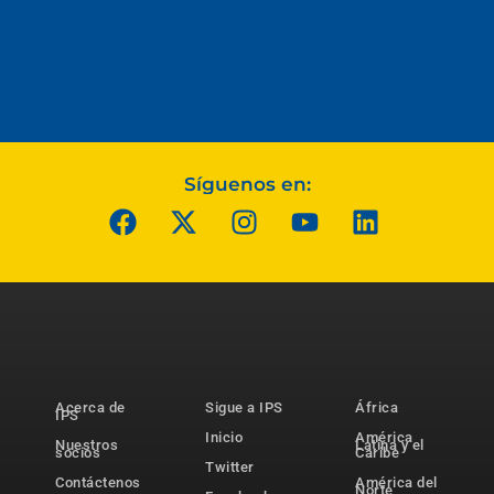
Síguenos en:
Acerca de
Sigue a IPS
África
IPS
Inicio
América
Nuestros
Latina y el
socios
Caribe
Twitter
Contáctenos
América del
Norte