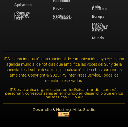
Facebook
Apóyenos
Asia-
Flickr
Pacífico
¿Quieres
publicar
Reglas de
notas de
Europa
comunidad
IPS?
Medio
Oriente y
Norte de
África
Mundo
IPS es una institución internacional de comunicación cuyo eje es una
agencia mundial de noticias que amplifica las voces del Sur y de la
sociedad civil sobre desarrollo, globalización, derechos humanos y
ambiente. Copyright © 2025 IPS-Inter Press Service. Todos los
derechos reservados.
IPS es la única organización periodística mundial con más
personal y corresponsales en el mundo en desarrollo que en los
países ricos. DONAR
Desarrollo & Hosting: Atiko.Studio