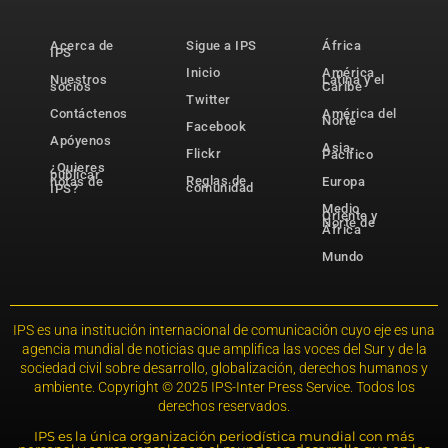
Acerca de
Sigue a IPS
África
IPS
Inicio
América
Nuestros
Latina y el
socios
Caribe
Twitter
Contáctenos
América del
Norte
Facebook
Apóyenos
Asia-
Flickr
Pacífico
¿Quieres
publicar
Reglas de
notas de
Europa
comunidad
IPS?
Medio
Oriente y
Norte de
África
Mundo
IPS es una institución internacional de comunicación cuyo eje es una
agencia mundial de noticias que amplifica las voces del Sur y de la
sociedad civil sobre desarrollo, globalización, derechos humanos y
ambiente. Copyright © 2025 IPS-Inter Press Service. Todos los
derechos reservados.
IPS es la única organización periodística mundial con más