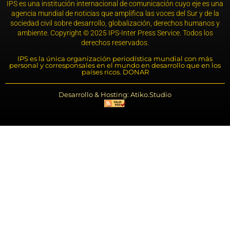
IPS es una institución internacional de comunicación cuyo eje es una
agencia mundial de noticias que amplifica las voces del Sur y de la
sociedad civil sobre desarrollo, globalización, derechos humanos y
ambiente. Copyright © 2025 IPS-Inter Press Service. Todos los
derechos reservados.
IPS es la única organización periodística mundial con más
personal y corresponsales en el mundo en desarrollo que en los
países ricos. DONAR
Desarrollo & Hosting: Atiko.Studio