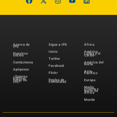
Acerca de
Sigue a IPS
África
IPS
Inicio
América
Nuestros
Latina y el
socios
Caribe
Twitter
Contáctenos
América del
Norte
Facebook
Apóyenos
Asia-
Flickr
Pacífico
¿Quieres
publicar
Reglas de
notas de
Europa
comunidad
IPS?
Medio
Oriente y
Norte de
África
Mundo