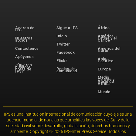
Acerca de
Sigue a IPS
África
IPS
Inicio
América
Nuestros
Latina y el
socios
Caribe
Twitter
Contáctenos
América del
Norte
Facebook
Apóyenos
Asia-
Flickr
Pacífico
¿Quieres
publicar
Reglas de
notas de
Europa
comunidad
IPS?
Medio
Oriente y
Norte de
África
Mundo
IPS es una institución internacional de comunicación cuyo eje es una
agencia mundial de noticias que amplifica las voces del Sur y de la
sociedad civil sobre desarrollo, globalización, derechos humanos y
ambiente. Copyright © 2025 IPS-Inter Press Service. Todos los