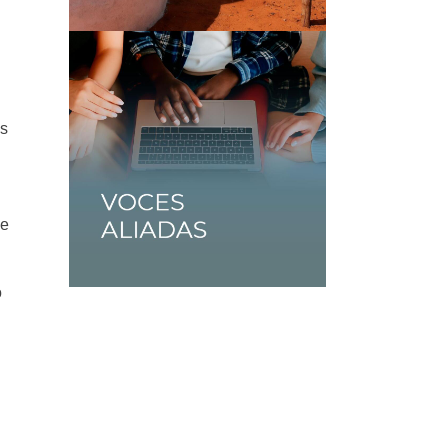
os
de
o