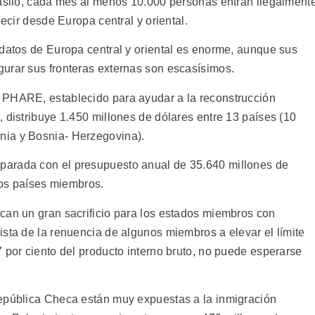
 asilo, cada mes al menos 10.000 personas entran ilegalment
decir desde Europa central y oriental.
idatos de Europa central y oriental es enorme, aunque sus
urar sus fronteras externas son escasísimos.
 PHARE, establecido para ayudar a la reconstrucción
 distribuye 1.450 millones de dólares entre 13 países (10
nia y Bosnia- Herzegovina).
parada con el presupuesto anual de 35.640 millones de
 los países miembros.
can un gran sacrificio para los estados miembros con
ista de la renuencia de algunos miembros a elevar el límite
 por ciento del producto interno bruto, no puede esperarse
República Checa están muy expuestas a la inmigración